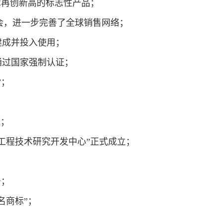
界技术再创新高的标志性产品；
、广交会，进一步完善了全球销售网络；
房建成并投入使用；
全面通过国家强制认证；
业”；
系统；
边设备工程技术研究开发中心”正式成立；
箱；
称号；
省著名商标”；