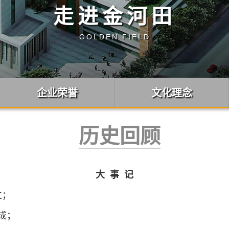
走进金河田
GOLDEN FIELD
企业荣誉
文化理念
历史回顾
大 事 记
立；
建成；