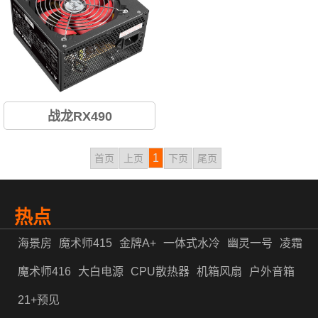
战龙RX490
1
首页
上页
下页
尾页
热点
海景房
魔术师415
金牌A+
一体式水冷
幽灵一号
凌霜
魔术师416
大白电源
CPU散热器
机箱风扇
户外音箱
21+预见