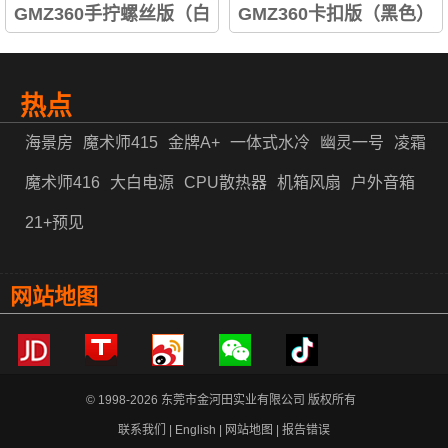
GMZ360手拧螺丝版（白
GMZ360卡扣版（黑色）
色）
热点
海景房
魔术师415
金牌A+
一体式水冷
幽灵一号
凌霜
魔术师416
大白电源
CPU散热器
机箱风扇
户外音箱
21+预见
网站地图
© 1998-2026 东莞市金河田实业有限公司 版权所有
联系我们
|
English
|
网站地图
|
报告错误