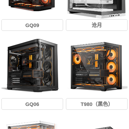
GQ09
沧月
GQ06
T980（黑色）