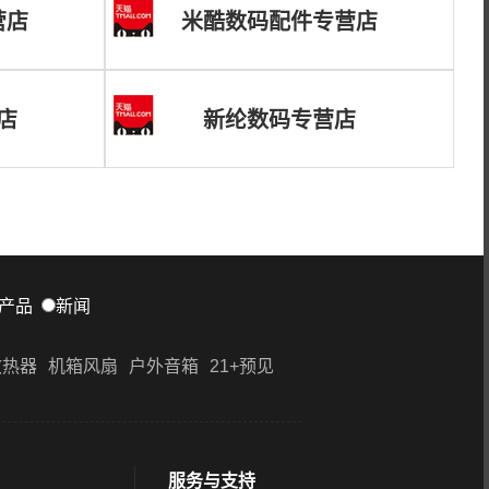
营店
米酷数码配件专营店
店
新纶数码专营店
产品
新闻
散热器
机箱风扇
户外音箱
21+预见
服务与支持