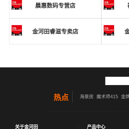
晨惠数码专营店
金河田睿滋专卖店
热点
海景房
魔术师415
金牌
关于金河田
产品中心