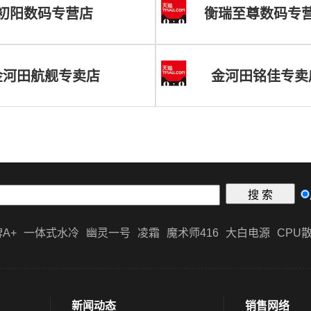
初阳数码专营店
衡瑞至尊数码专
金河田航舰专卖店
金河田铭佳专卖
A+
一体式水冷
幽灵一号
凌霜
魔术师416
大白电源
CPU
新闻动态
销售网络