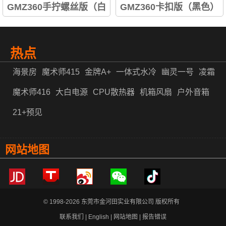
GMZ360手拧螺丝版（白
GMZ360卡扣版（黑色）
色）
热点
海景房
魔术师415
金牌A+
一体式水冷
幽灵一号
凌霜
魔术师416
大白电源
CPU散热器
机箱风扇
户外音箱
21+预见
网站地图
© 1998-2026 东莞市金河田实业有限公司 版权所有
联系我们
|
English
|
网站地图
|
报告错误