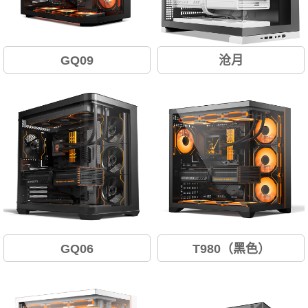
GQ09
沧月
GQ06
T980（黑色）