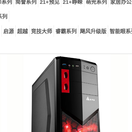
师系列
简誉系列
21+预见
21+峥嵘
萌兜系列
家居办公
系列
启源
超越
竞技大师
睿霸系列
飓风升级版
智能眼系