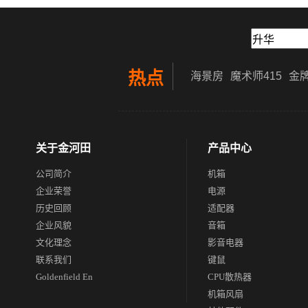
热点
海景房
魔术师415
金牌
关于金河田
产品中心
公司简介
机箱
企业荣誉
电源
历史回顾
适配器
企业风貌
音箱
文化理念
影音电器
联系我们
键鼠
Goldenfield En
CPU散热器
机箱风扇