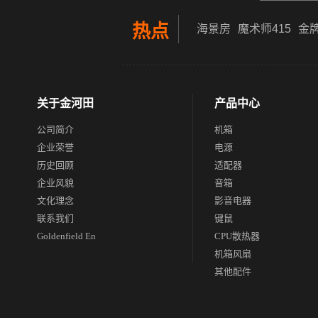
热点
海景房
魔术师415
金牌
关于金河田
产品中心
公司简介
机箱
企业荣誉
电源
历史回顾
适配器
企业风貌
音箱
文化理念
影音电器
联系我们
键鼠
Goldenfield En
CPU散热器
机箱风扇
其他配件