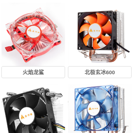
火焰龙鲨
北极玄冰600