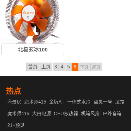
北极玄冰100
首页
上页
3
4
5
6
下页
尾页
热点
海景房
魔术师415
金牌A+
一体式水冷
幽灵一号
凌霜
魔术师416
大白电源
CPU散热器
机箱风扇
户外音箱
21+预见