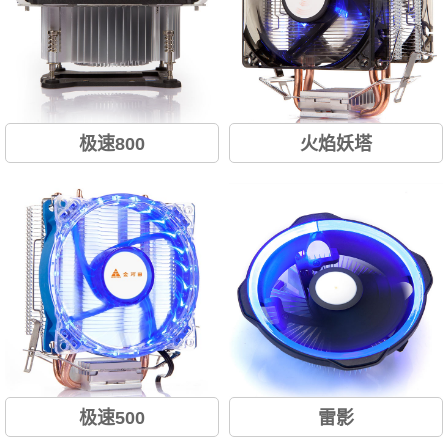
极速800
火焰妖塔
蓝光LED双风扇...
极速500
雷影