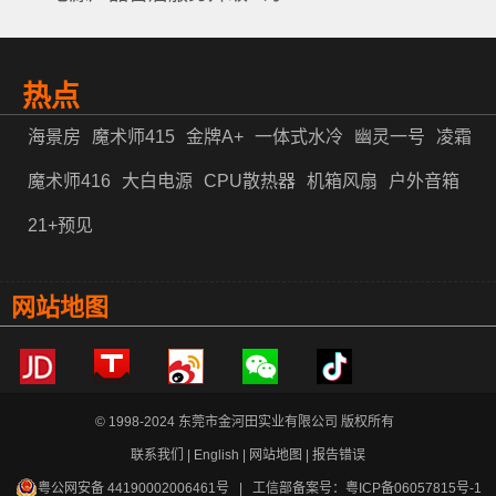
热点
海景房
魔术师415
金牌A+
一体式水冷
幽灵一号
凌霜
魔术师416
大白电源
CPU散热器
机箱风扇
户外音箱
21+预见
网站地图
© 1998-2024 东莞市金河田实业有限公司 版权所有
联系我们
|
English
|
网站地图
|
报告错误
粤公网安备 44190002006461号
| 工信部备案号：
粤ICP备06057815号-1