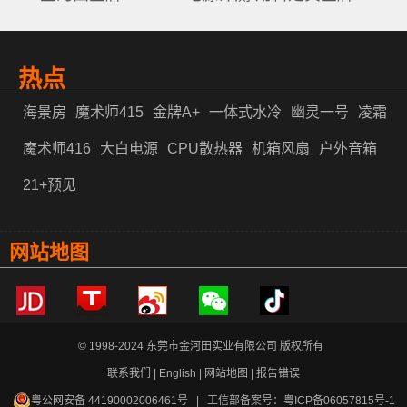
热点
海景房
魔术师415
金牌A+
一体式水冷
幽灵一号
凌霜
魔术师416
大白电源
CPU散热器
机箱风扇
户外音箱
21+预见
网站地图
© 1998-2024 东莞市金河田实业有限公司 版权所有
联系我们
|
English
|
网站地图
|
报告错误
粤公网安备 44190002006461号
| 工信部备案号：
粤ICP备06057815号-1