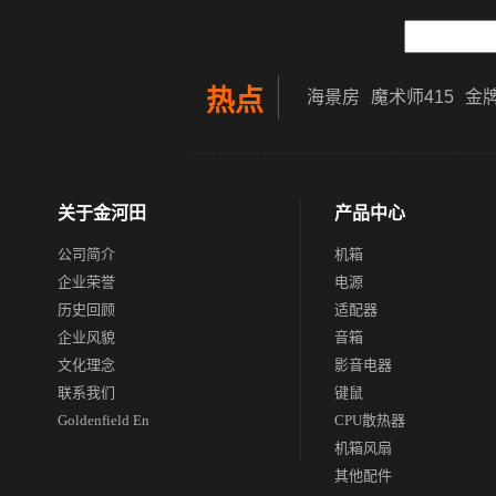
热点
海景房
魔术师415
金牌
关于金河田
产品中心
公司简介
机箱
企业荣誉
电源
历史回顾
适配器
企业风貌
音箱
文化理念
影音电器
联系我们
键鼠
Goldenfield En
CPU散热器
机箱风扇
其他配件