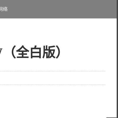
网络
0W（全白版）
）