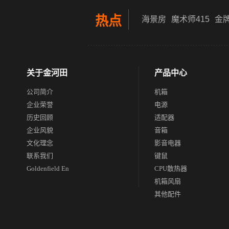
热点
海景房
魔术师415
金牌
关于金河田
产品中心
公司简介
机箱
企业荣誉
电源
历史回顾
适配器
企业风貌
音箱
文化理念
影音电器
联系我们
键鼠
Goldenfield En
CPU散热器
机箱风扇
其他配件