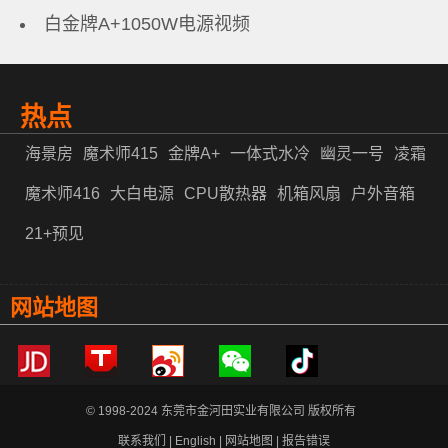
白金牌A+1050W电源视频
热点
海景房
魔术师415
金牌A+
一体式水冷
幽灵一号
凌霜
魔术师416
大白电源
CPU散热器
机箱风扇
户外音箱
21+预见
网站地图
© 1998-2024 东莞市金河田实业有限公司 版权所有
联系我们
|
English
|
网站地图
|
报告错误