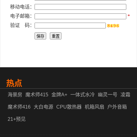
移动电话：
电子邮箱：
*
验证 码：
热点
海景房
魔术师415
金牌A+
一体式水冷
幽灵一号
凌霜
魔术师416
大白电源
CPU散热器
机箱风扇
户外音箱
21+预见